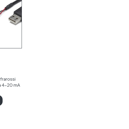
frarossi
ta 4-20 mA