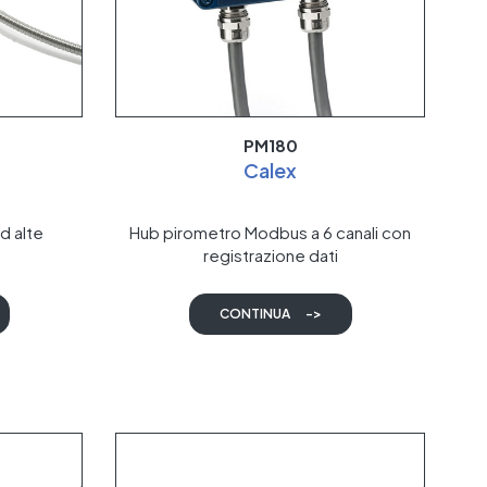
PM180
Calex
ad alte
Hub pirometro Modbus a 6 canali con
registrazione dati
CONTINUA
->