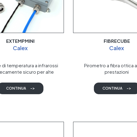
EXTEMPMINI
FIBRECUBE
Calex
Calex
di temperatura a infrarossi
Pirometro a fibra ottica 
secamente sicuro per alte
prestazioni
ture ambiente, certificato
, IECEx, JapanEx e UKCA
CONTINUA
->
CONTINUA
->