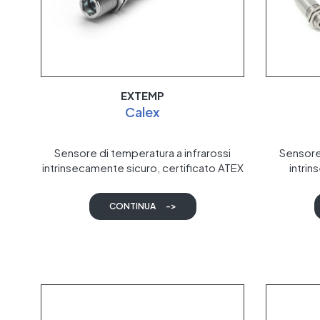
EXTEMP
Calex
Sensore di temperatura a infrarossi
Sensore 
intrinsecamente sicuro, certificato ATEX
intrin
e IECEx
tempera
ATEX
CONTINUA
->