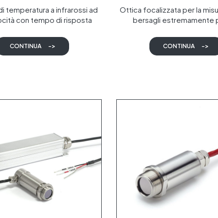
i temperatura a infrarossi ad
Ottica focalizzata per la mis
locità con tempo di risposta
bersagli estremamente p
iccolo punto di misurazione e
puntamento a LED
CONTINUA
->
CONTINUA
->