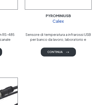
PYROMINIUSB
Calex
on RS-485
Sensore di temperatura a infrarossi USB
icanale
per banco da lavoro, laboratorio e
didattica
CONTINUA
->