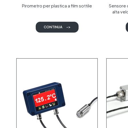
Pirometro per plastica a film sottile
Sensore d
alta ve
rapido, p
CONTINUA
->